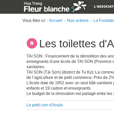
L'ASSOCIA
Main menu
Vous êtes ici :
Accueil
Nos actions
La Fondati
Les toilettes d'
Description
TAI SON : Financement de la démolition des ancie
enseignants d'une école de TAI SON (Province d
sanitaires.
TAI SON (Tái Sơn) (district de Tu Ky): La comm
de l’agriculture et de petit commerce. Près de 2
L’école date de 1952 avec un seul bâti sanitaire
enfants et 19 cadres et enseignants.
Le budget de la rénovation est partagé entre l
Liens
Le petit coin d'Anaïs
transversaux