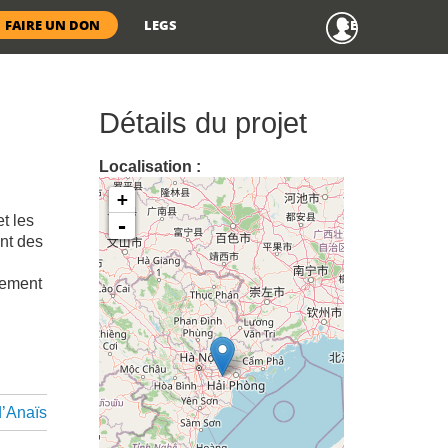
Menu
FAIRE UN DON
LEGS
SE CONNECTER
anonyme
Détails du projet
Localisation :
+
t les
-
nt des
lement
d’Anaïs