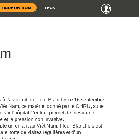
Menu
FAIRE UN DON
LEGS
SE CONNECTER
anonyme
am
s à l’association Fleur Blanche ce 16 septembre
Viêt Nam, ce matériel donné par le CHRU, suite
e sur l’hôpital Central, permet de mesurer le
e et la pression non invasive.
pté un enfant au Viêt Nam, Fleur Blanche s’est
e, forte de visites régulières et d’un
s besoins.