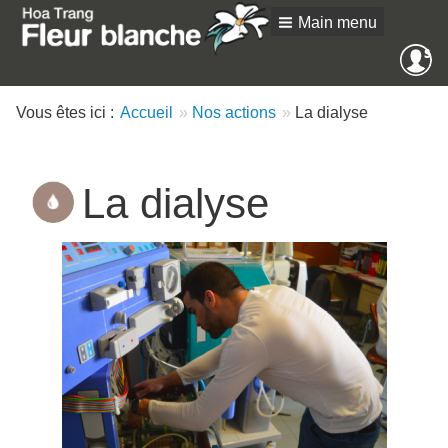
Main menu
Me
SE
an
Vous êtes ici :
Accueil
Nos actions
La dialyse
La dialyse